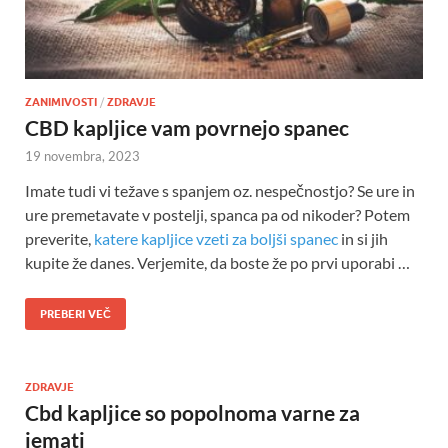
ZANIMIVOSTI
/
ZDRAVJE
CBD kapljice vam povrnejo spanec
19 novembra, 2023
Imate tudi vi težave s spanjem oz. nespečnostjo? Se ure in
ure premetavate v postelji, spanca pa od nikoder? Potem
preverite,
katere kapljice vzeti za boljši spanec
in si jih
kupite že danes. Verjemite, da boste že po prvi uporabi …
PREBERI VEČ
ZDRAVJE
Cbd kapljice so popolnoma varne za
jemati