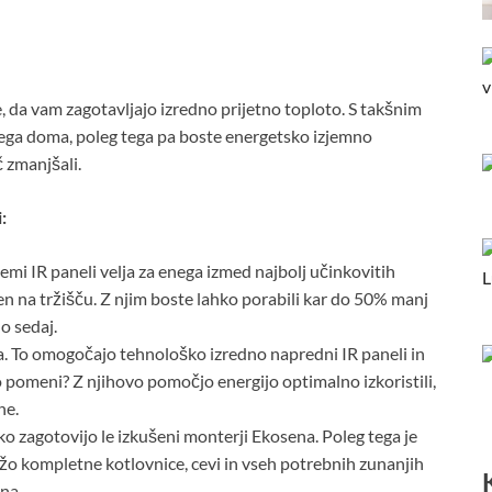
, da vam zagotavljajo izredno prijetno toploto. S takšnim
ega doma, poleg tega pa boste energetsko izjemno
 zmanjšali.
:
 temi IR paneli velja za enega izmed najbolj učinkovitih
en na tržišču. Z njim boste lahko porabili kar do 50% manj
do sedaj.
a. To omogočajo tehnološko izredno napredni IR paneli in
o pomeni? Z njihovo pomočjo energijo optimalno izkoristili,
ne.
ko zagotovijo le izkušeni monterji Ekosena. Poleg tega je
žo kompletne kotlovnice, cevi in vseh potrebnih zunanjih
na.