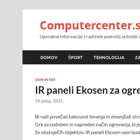
Computercenter.s
Uporabne informacije z različnih področij za boljši
DOMOV
ŠPORT
TEHNOLOGIJA
Z
DOM IN VRT
IR paneli Ekosen za ogr
19 junija, 2025
Bi radi povečali kakovost bivanja in zmanjšali st
Gre za sodoben in napreden način ogrevanja, ki j
že obstoječih objektov. IR paneli Ekosen vam bodo