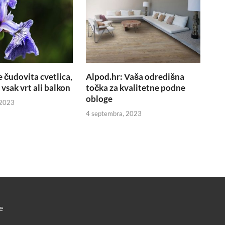
e čudovita cvetlica,
Alpod.hr: Vaša odredišna
 vsak vrt ali balkon
točka za kvalitetne podne
obloge
 2023
4 septembra, 2023
e