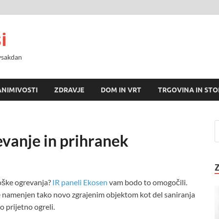
i
 vsakdan
ANIMIVOSTI
ZDRAVJE
DOM IN VRT
TRGOVINA IN STO
evanje in prihranek
roške ogrevanja?
IR paneli Ekosen
vam bodo to omogočili.
e namenjen tako novo zgrajenim objektom kot del saniranja
 prijetno ogreli.