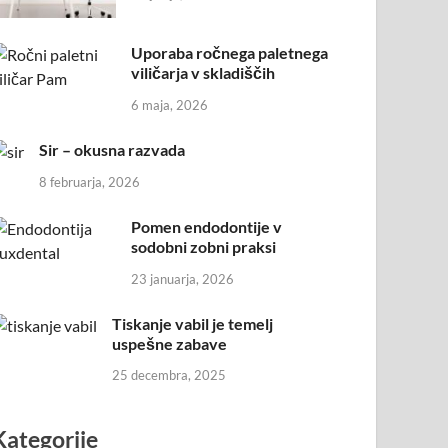
Uporaba ročnega paletnega
viličarja v skladiščih
6 maja, 2026
Sir – okusna razvada
8 februarja, 2026
Pomen endodontije v
sodobni zobni praksi
23 januarja, 2026
Tiskanje vabil je temelj
uspešne zabave
25 decembra, 2025
Kategorije