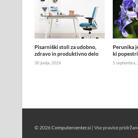
Pisarniški stoli za udobno,
Perunika j
zdravo in produktivno delo
ki popestri
30 junija, 2026
5 septembra,
© 2026
Computercenter.si
| Vse pravice pridržan