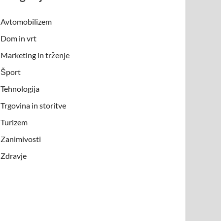
Avtomobilizem
Dom in vrt
Marketing in trženje
Šport
Tehnologija
Trgovina in storitve
Turizem
Zanimivosti
Zdravje