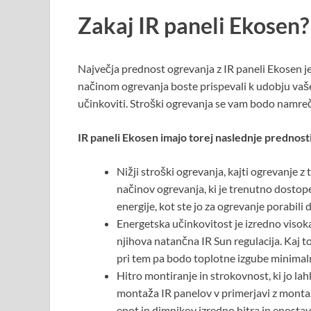
Zakaj IR paneli Ekosen?
Največja prednost ogrevanja z IR paneli Ekosen je
načinom ogrevanja boste prispevali k udobju vaš
učinkoviti. Stroški ogrevanja se vam bodo namreč
IR paneli Ekosen imajo torej naslednje prednosti
Nižji stroški ogrevanja, kajti ogrevanje z
načinov ogrevanja, ki je trenutno dostop
energije, kot ste jo za ogrevanje porabili 
Energetska učinkovitost je izredno visok
njihova natančna IR Sun regulacija. Kaj t
pri tem pa bodo toplotne izgube minimal
Hitro montiranje in strokovnost, ki jo lah
montaža IR panelov v primerjavi z monta
enot in dimnikov izredno hitra in enostav